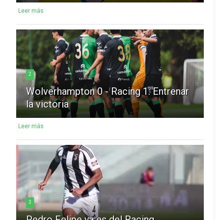
Leer más
2
Wolverhampton 0 - Racing 1: Entrenar
la victoria
Leer más
3
Pedro Felipe ya es del Racing