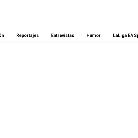
ón
Reportajes
Entrevistas
Humor
LaLiga EA S