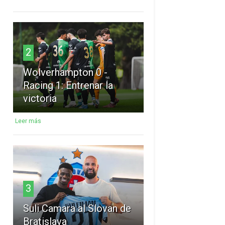
2
Wolverhampton 0 -
Racing 1: Entrenar la
victoria
Leer más
3
Suli Camara al Slovan de
Bratislava