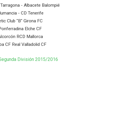
 Tarragona - Albacete Balompié
umancia - CD Tenerife
etic Club "B" Girona FC
Ponferradina Elche CF
lcorcón RCD Mallorca
a CF Real Valladolid CF
 Segunda División 2015/2016