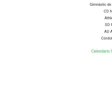
Gimnàstic de
CD N
Athl
SD 
AD A
Córdob
Calendario