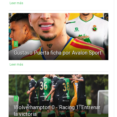
Leer más
2
Gustavo Puerta ficha por Avalon Sport
Leer más
3
Wolverhampton 0 - Racing 1: Entrenar
la victoria