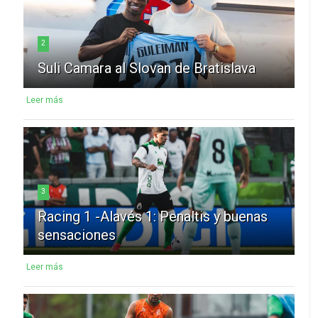
2
Suli Camara al Slovan de Bratislava
Leer más
3
Racing 1 -Alavés 1: Penaltis y buenas
sensaciones
Leer más