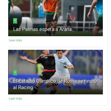
4
Las Palmas espera a Arana
Leer más
5
El Estadio Olímpico de Roma se rindió
al Racing
Leer más