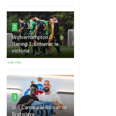
2
Wolverhampton 0 -
Racing 1: Entrenar la
victoria
Leer más
3
Suli Camara al Slovan de
Bratislava