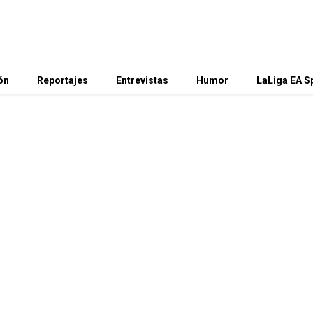
ón
Reportajes
Entrevistas
Humor
LaLiga EA S