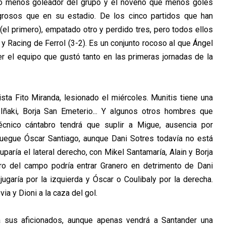
ipo menos goleador del grupo y el noveno que menos goles
igrosos que en su estadio. De los cinco partidos que han
el primero), empatado otro y perdido tres, pero todos ellos
) y Racing de Ferrol (3-2). Es un conjunto rocoso al que Ángel
ser el equipo que gustó tanto en las primeras jornadas de la
sta Fito Miranda, lesionado el miércoles. Munitis tiene una
 Iñaki, Borja San Emeterio... Y algunos otros hombres que
técnico cántabro tendrá que suplir a Migue, ausencia por
 juegue Óscar Santiago, aunque Dani Sotres todavía no está
aría el lateral derecho, con Mikel Santamaría, Alain y Borja
ro del campo podría entrar Granero en detrimento de Dani
ugaría por la izquierda y Óscar o Coulibaly por la derecha.
ia y Dioni a la caza del gol.
a sus aficionados, aunque apenas vendrá a Santander una