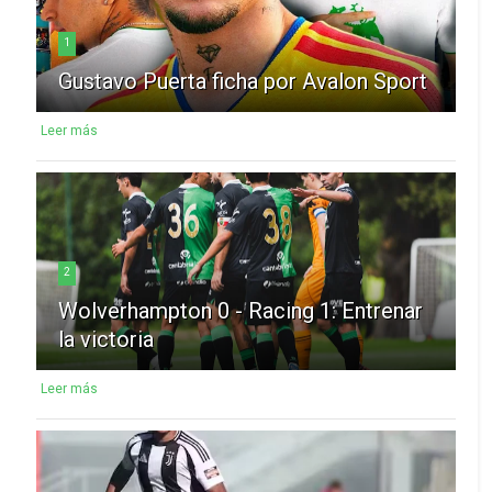
1
Gustavo Puerta ficha por Avalon Sport
Leer más
2
Wolverhampton 0 - Racing 1: Entrenar
la victoria
Leer más