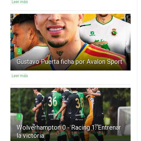
Leer más
2
Gustavo Puerta ficha por Avalon Sport
Leer más
3
Wolverhampton 0 - Racing 1: Entrenar
la victoria