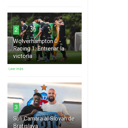
2
Wolverhampton 0 -
Racing 1: Entrenar la
victoria
Leer más
3
Suli Camara al Slovan de
Bratislava