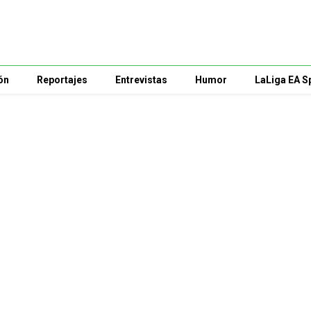
ón
Reportajes
Entrevistas
Humor
LaLiga EA S