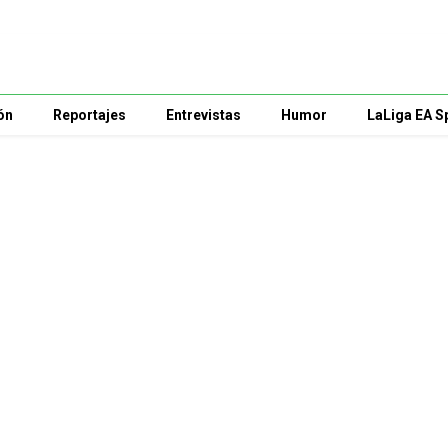
ón
Reportajes
Entrevistas
Humor
LaLiga EA S