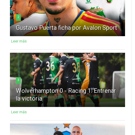
2
Gustavo Puerta ficha por Avalon Sport
Leer más
3
Wolverhampton 0 - Racing 1: Entrenar
la victoria
Leer más