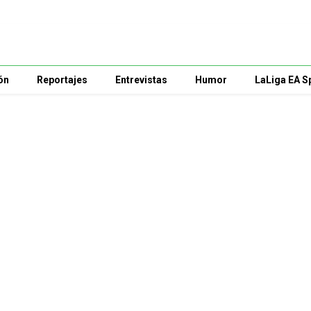
ón
Reportajes
Entrevistas
Humor
LaLiga EA S