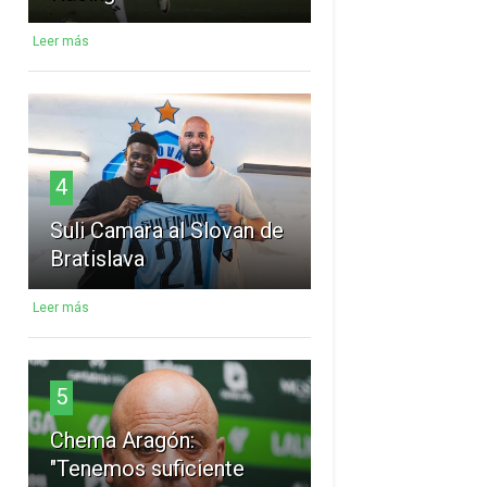
Leer más
4
Suli Camara al Slovan de
Bratislava
Leer más
5
Chema Aragón:
"Tenemos suficiente