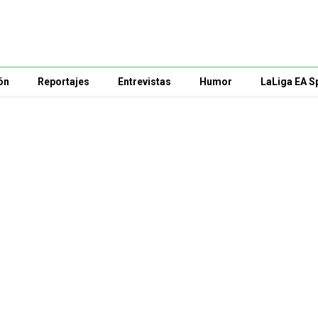
ón
Reportajes
Entrevistas
Humor
LaLiga EA S