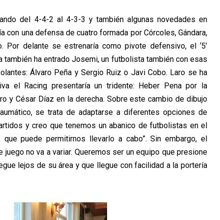
sando del 4-4-2 al 4-3-3 y también algunas novedades en
ía con una defensa de cuatro formada por Córcoles, Gándara,
. Por delante se estrenaría como pivote defensivo, el ‘5’
ia también ha entrado Josemi, un futbolista también con esas
 volantes: Álvaro Peña y Sergio Ruiz o Javi Cobo. Laro se ha
va el Racing presentaría un tridente: Heber Pena por la
ro y César Díaz en la derecha. Sobre este cambio de dibujo
raumático, se trata de adaptarse a diferentes opciones de
artidos y creo que tenemos un abanico de futbolistas en el
 que puede permitirnos llevarlo a cabo”. Sin embargo, el
de juego no va a variar. Queremos ser un equipo que presione
uegue lejos de su área y que llegue con facilidad a la portería