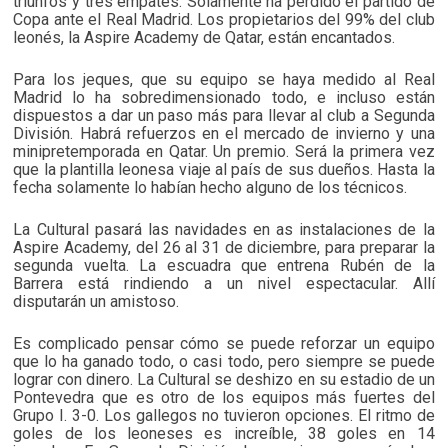
triunfos y tres empates. Solamente ha perdido el partido de
Copa ante el Real Madrid. Los propietarios del 99% del club
leonés, la Aspire Academy de Qatar, están encantados.
Para los jeques, que su equipo se haya medido al Real
Madrid lo ha sobredimensionado todo, e incluso están
dispuestos a dar un paso más para llevar al club a Segunda
División. Habrá refuerzos en el mercado de invierno y una
minipretemporada en Qatar. Un premio. Será la primera vez
que la plantilla leonesa viaje al país de sus dueños. Hasta la
fecha solamente lo habían hecho alguno de los técnicos.
La Cultural pasará las navidades en as instalaciones de la
Aspire Academy, del 26 al 31 de diciembre, para preparar la
segunda vuelta. La escuadra que entrena Rubén de la
Barrera está rindiendo a un nivel espectacular. Allí
disputarán un amistoso.
Es complicado pensar cómo se puede reforzar un equipo
que lo ha ganado todo, o casi todo, pero siempre se puede
lograr con dinero. La Cultural se deshizo en su estadio de un
Pontevedra que es otro de los equipos más fuertes del
Grupo I. 3-0. Los gallegos no tuvieron opciones. El ritmo de
goles de los leoneses es increíble, 38 goles en 14