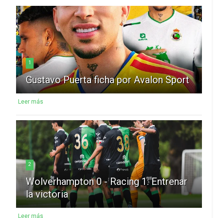
1
Gustavo Puerta ficha por Avalon Sport
Leer más
2
Wolverhampton 0 - Racing 1: Entrenar
la victoria
Leer más