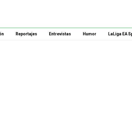
ón
Reportajes
Entrevistas
Humor
LaLiga EA S