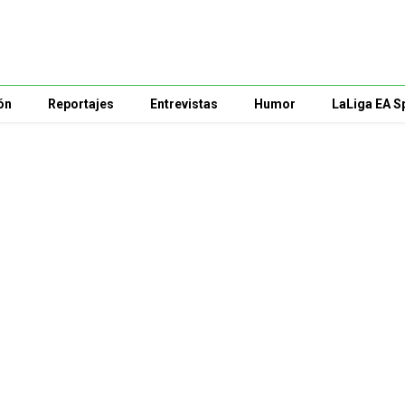
ón
Reportajes
Entrevistas
Humor
LaLiga EA S