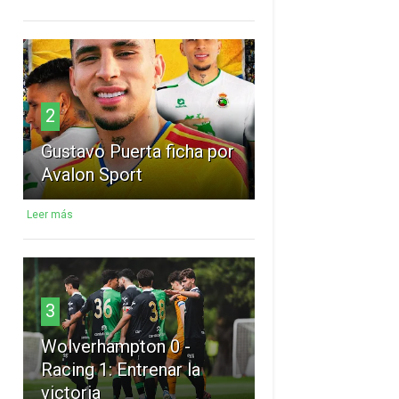
2
Gustavo Puerta ficha por
Avalon Sport
Leer más
3
Wolverhampton 0 -
Racing 1: Entrenar la
victoria