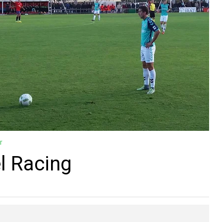
r
l Racing