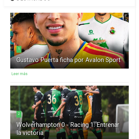
1
Gustavo Puerta ficha por Avalon Sport
Leer más
2
Wolverhampton 0 - Racing 1: Entrenar
la victoria