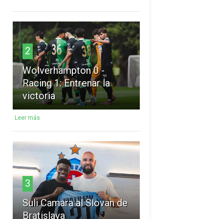
2
Wolverhampton 0 -
Racing 1: Entrenar la
victoria
Leer más
3
Suli Camara al Slovan de
Bratislava