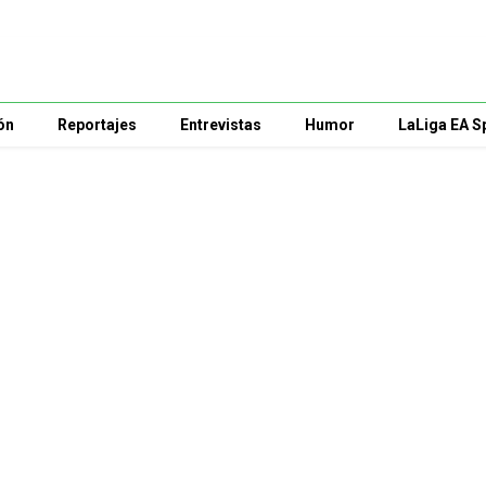
ón
Reportajes
Entrevistas
Humor
LaLiga EA S