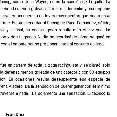
 Racing, como John Wayne, como la canción de Loquillo. La
iendo la menos goleada, la mejor a domicilio y una especie
s rivales sin querer, con leves movimientos que duermen al
tarse. Es fácil recordar al Racing de Paco Fernández, sólido,
nar y al final, no encajar goles resulta más eficaz que dar
mpo y dos filigranas. Nadie se acordará de cómo se ganó en
con el empate por no presionar antes al conjunto gallego.
ue en carrera de toda la zaga racinguista y se plantó solo
r la defensa menos goleada de una categoría con 80 equipos
ción. En ocasiones resulta desesperante esa especie de
rena Viadero. Da la sensación de querer ganar con el mínimo
treverse a nada... Es solamente una sensación. El técnico lo
Fran Díez