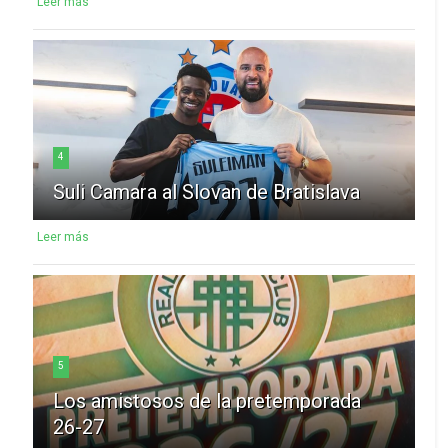
Leer más
4
Suli Camara al Slovan de Bratislava
Leer más
5
Los amistosos de la pretemporada
26-27