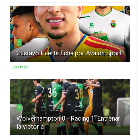
2
Gustavo Puerta ficha por Avalon Sport
Leer más
3
Wolverhampton 0 - Racing 1: Entrenar
la victoria