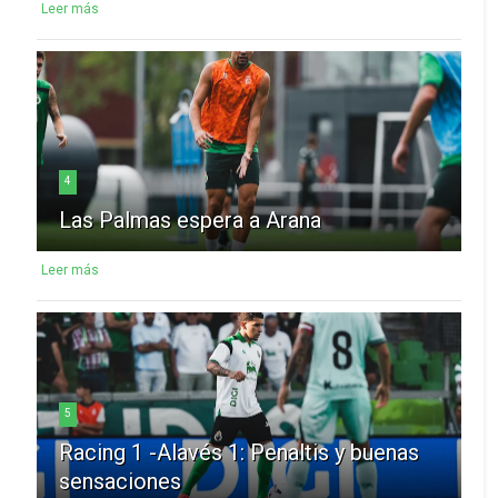
Leer más
4
Las Palmas espera a Arana
Leer más
5
Racing 1 -Alavés 1: Penaltis y buenas
sensaciones