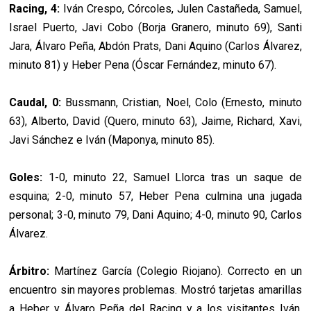
Racing, 4:
Iván Crespo, Córcoles, Julen Castañeda, Samuel,
Israel Puerto, Javi Cobo (Borja Granero, minuto 69), Santi
Jara, Álvaro Peña, Abdón Prats, Dani Aquino (Carlos Álvarez,
minuto 81) y Heber Pena (Óscar Fernández, minuto 67).
Caudal, 0:
Bussmann, Cristian, Noel, Colo (Ernesto, minuto
63), Alberto, David (Quero, minuto 63), Jaime, Richard, Xavi,
Javi Sánchez e Iván (Maponya, minuto 85).
Goles:
1-0, minuto 22, Samuel Llorca tras un saque de
esquina; 2-0, minuto 57, Heber Pena culmina una jugada
personal; 3-0, minuto 79, Dani Aquino; 4-0, minuto 90, Carlos
Álvarez.
Árbitro:
Martínez García (Colegio Riojano). Correcto en un
encuentro sin mayores problemas.
Mostró tarjetas amarillas
a Heber y Álvaro Peña del Racing y a los visitantes Iván,