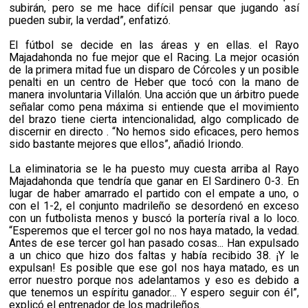
subirán, pero se me hace difícil pensar que jugando así
pueden subir, la verdad”, enfatizó.
El fútbol se decide en las áreas y en ellas. el Rayo
Majadahonda no fue mejor que el Racing. La mejor ocasión
de la primera mitad fue un disparo de Córcoles y un posible
penalti en un centro de Heber que tocó con la mano de
manera involuntaria Villalón. Una acción que un árbitro puede
señalar como pena máxima si entiende que el movimiento
del brazo tiene cierta intencionalidad, algo complicado de
discernir en directo . “No hemos sido eficaces, pero hemos
sido bastante mejores que ellos”, añadió Iriondo.
La eliminatoria se le ha puesto muy cuesta arriba al Rayo
Majadahonda que tendría que ganar en El Sardinero 0-3. En
lugar de haber amarrado el partido con el empate a uno, o
con el 1-2, el conjunto madrileño se desordenó en exceso
con un futbolista menos y buscó la portería rival a lo loco.
“Esperemos que el tercer gol no nos haya matado, la vedad.
Antes de ese tercer gol han pasado cosas... Han expulsado
a un chico que hizo dos faltas y había recibido 38. ¡Y le
expulsan! Es posible que ese gol nos haya matado, es un
error nuestro porque nos adelantamos y eso es debido a
que tenemos un espíritu ganador… Y espero seguir con él”,
explicó el entrenador de los madrileños.