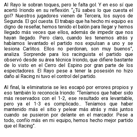
Al Rayo le sobran toques, pero le falta gol. Y en eso sí que
acertó Iriondo en su reflexión. “¿Tú sabes lo que cuesta el
gol? Nuestros jugadores vienen de Tercera, los suyos de
Segunda. El gol cuesta. El trabajo que ha hecho mi equipo es
digno de reseñar, hemos tenido el balón para llegar y hemos
llegado más veces que ellos, además de impedir que nos
hayan llegado. Pero claro, cuando les tenemos atrás y
habíamos levantado el partido nos expulsan a uno y se
lesiona Carlitos. Ellos no perdonan, son muy buenos”,
analiza. Sorprende para los racinguista el partido que
observó desde su área técnica Iriondo, que difiere bastante
de lo visto en el Cerro del Espino por gran parte de los
espectadores. El Rayo pese a tener la posesión no hizo
daño al Racing ni tuvo el control del partido.
Al final, la eliminatoria se les escapó por errores propios y
eso también lo reconocía Iriondo: “Teníamos que haber sido
más reservados con el 1-2, ese resultado era levantable,
pero ya el 1-3 es complicado... Teníamos que haber
mantenido más el sitio y pelear más atrás y más juntos
cuando se pusieron por delante en el marcador. Pese a
todo, confío más en mi equipo, hemos hecho mejor partido
que el Racing”.