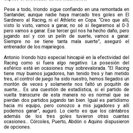
Pese a todo, Iriondo sigue confiando en una remontada en
Santander, aunque nadie haya marcado tres goles en El
Sardinero al Racing, ni el Athletic en Copa. “Creo que allí,
visto lo visto, vamos a ganar, no sé si llegaremos al 0-3
pero vamos a ganar. Ese tercer gol nos ha hecho daño, pero
jugando así y con un pelín de suerte, vamos a ganar.
Siempre no se tiene tanta mala suerte”, aseguró el
entrenador de los majariegos.
Antonio Iriondo hizo especial hincapié en la efectividad del
Racing como si fuera algo negativo. La posesión del
esférico está en ocasiones muy sobrevalorada. “El Racing
tiene muy buenos jugadores, han tenido tres y han metido
tres, el control de juego ha sido nuestro, hemos llegados un
montón de veces y solamente nos faltó un poquitín de
suerte.... Es una cuestión de estadística, si el partido de
vuelta transcurre de esta manera no es normal que se
pierdan dos partidos jugando tan bien. Igual es partidismo
hacia mi equipo, pero conozco a mis jugadores y allí
podemos ganar”, auguró. Lo cierto es que los cántabros
además de los tres goles tuvieron otras cuantas
ocasiones... Córcoles, Puerto, Abdón o Aquino dispusieron
de opciones.