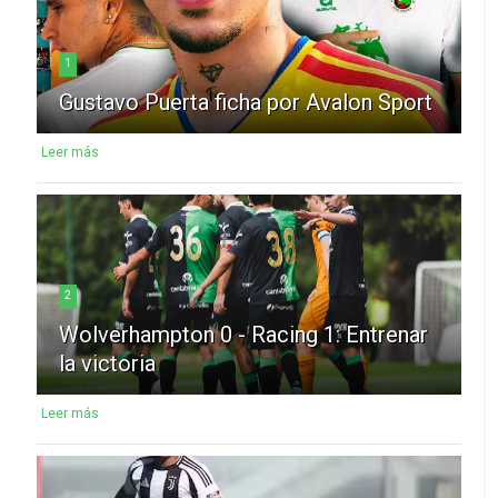
1
Gustavo Puerta ficha por Avalon Sport
Leer más
2
Wolverhampton 0 - Racing 1: Entrenar
la victoria
Leer más