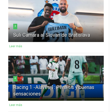
3
Suli Camara al Slovan de Bratislava
Leer más
4
Racing 1 -Alavés 1: Penaltis y buenas
sensaciones
Leer más