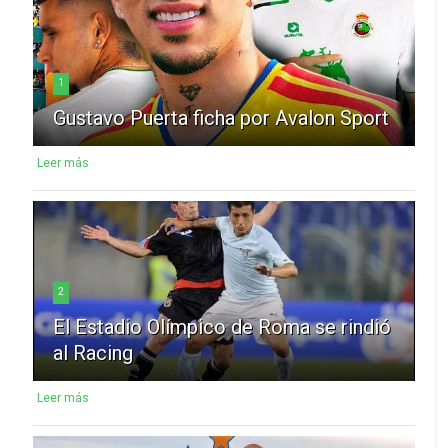
1
Gustavo Puerta ficha por Avalon Sport
Leer más
2
El Estadio Olímpico de Roma se rindió
al Racing
Leer más