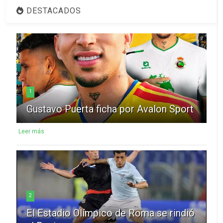
DESTACADOS
1
Gustavo Puerta ficha por Avalon Sport
Leer más
2
El Estadio Olímpico de Roma se rindió