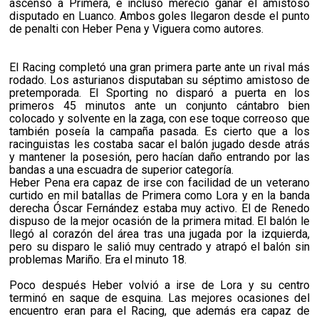
ascenso a Primera, e incluso mereció ganar el amistoso
disputado en Luanco. Ambos goles llegaron desde el punto
de penalti con Heber Pena y Viguera como autores.
El Racing completó una gran primera parte ante un rival más
rodado. Los asturianos disputaban su séptimo amistoso de
pretemporada. El Sporting no disparó a puerta en los
primeros 45 minutos ante un conjunto cántabro bien
colocado y solvente en la zaga, con ese toque correoso que
también poseía la campaña pasada. Es cierto que a los
racinguistas les costaba sacar el balón jugado desde atrás
y mantener la posesión, pero hacían daño entrando por las
bandas a una escuadra de superior categoría.
Heber Pena era capaz de irse con facilidad de un veterano
curtido en mil batallas de Primera como Lora y en la banda
derecha Óscar Fernández estaba muy activo. El de Renedo
dispuso de la mejor ocasión de la primera mitad. El balón le
llegó al corazón del área tras una jugada por la izquierda,
pero su disparo le salió muy centrado y atrapó el balón sin
problemas Mariño. Era el minuto 18.
Poco después Heber volvió a irse de Lora y su centro
terminó en saque de esquina. Las mejores ocasiones del
encuentro eran para el Racing, que además era capaz de