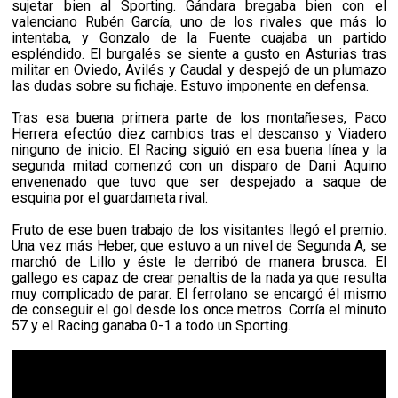
sujetar bien al Sporting. Gándara bregaba bien con el
valenciano Rubén García, uno de los rivales que más lo
intentaba, y Gonzalo de la Fuente cuajaba un partido
espléndido. El burgalés se siente a gusto en Asturias tras
militar en Oviedo, Avilés y Caudal y despejó de un plumazo
las dudas sobre su fichaje. Estuvo imponente en defensa.
Tras esa buena primera parte de los montañeses, Paco
Herrera efectúo diez cambios tras el descanso y Viadero
ninguno de inicio. El Racing siguió en esa buena línea y la
segunda mitad comenzó con un disparo de Dani Aquino
envenenado que tuvo que ser despejado a saque de
esquina por el guardameta rival.
Fruto de ese buen trabajo de los visitantes llegó el premio.
Una vez más Heber, que estuvo a un nivel de Segunda A, se
marchó de Lillo y éste le derribó de manera brusca. El
gallego es capaz de crear penaltis de la nada ya que resulta
muy complicado de parar. El ferrolano se encargó él mismo
de conseguir el gol desde los once metros. Corría el minuto
57 y el Racing ganaba 0-1 a todo un Sporting.