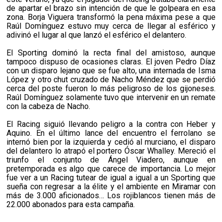
de apartar el brazo sin intención de que le golpeara en esa
zona. Borja Viguera transformó la pena máxima pese a que
Raúl Domínguez estuvo muy cerca de llegar al esférico y
adivinó el lugar al que lanzó el esférico el delantero.
El Sporting dominó la recta final del amistoso, aunque
tampoco dispuso de ocasiones claras. El joven Pedro Díaz
con un disparo lejano que se fue alto, una internada de Isma
López y otro chut cruzado de Nacho Méndez que se perdió
cerca del poste fueron lo más peligroso de los gijoneses.
Raúl Domínguez solamente tuvo que intervenir en un remate
con la cabeza de Nacho.
El Racing siguió llevando peligro a la contra con Heber y
Aquino. En el último lance del encuentro el ferrolano se
internó bien por la izquierda y cedió al murciano, el disparo
del delantero lo atrapó el portero Óscar Whalley. Mereció el
triunfo el conjunto de Ángel Viadero, aunque en
pretemporada es algo que carece de importancia. Lo mejor
fue ver a un Racing tutear de igual a igual a un Sporting que
sueña con regresar a la élite y el ambiente en Miramar con
más de 3.000 aficionados… Los rojiblancos tienen más de
22.000 abonados para esta campaña.