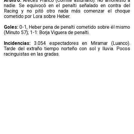
Árbitro:
Areces Franco (Comité asturiano). No amonestó a
nadie. Se equivocó en el penalti señalado en contra del
Racing y no pitó otro nada más comenzar el choque
cometido por Lora sobre Heber.
Goles:
0-1, Heber pena de penalti cometido sobre él mismo
(Minuto 57); 1-1: Borja Viguera de penalti.
Incidencias:
3.054 espectadores en Miramar (Luanco).
Tarde del extraño tiempo norteño con sol y lluvia. Pocos
racinguistas en las gradas.