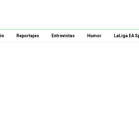
ón
Reportajes
Entrevistas
Humor
LaLiga EA S