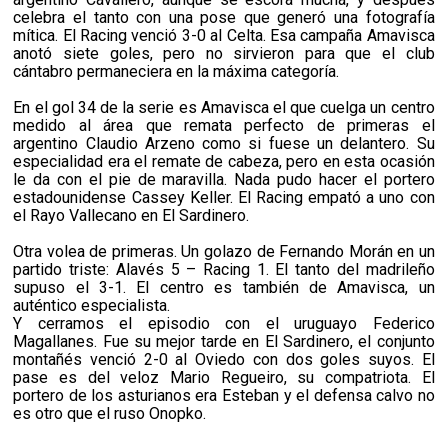
celebra el tanto con una pose que generó una fotografía
mítica. El Racing venció 3-0 al Celta. Esa campaña Amavisca
anotó siete goles, pero no sirvieron para que el club
cántabro permaneciera en la máxima categoría.
En el gol 34 de la serie es Amavisca el que cuelga un centro
medido al área que remata perfecto de primeras el
argentino Claudio Arzeno como si fuese un delantero. Su
especialidad era el remate de cabeza, pero en esta ocasión
le da con el pie de maravilla. Nada pudo hacer el portero
estadounidense Cassey Keller. El Racing empató a uno con
el Rayo Vallecano en El Sardinero.
Otra volea de primeras. Un golazo de Fernando Morán en un
partido triste: Alavés 5 – Racing 1. El tanto del madrileño
supuso el 3-1. El centro es también de Amavisca, un
auténtico especialista.
Y cerramos el episodio con el uruguayo Federico
Magallanes. Fue su mejor tarde en El Sardinero, el conjunto
montañés venció 2-0 al Oviedo con dos goles suyos. El
pase es del veloz Mario Regueiro, su compatriota. El
portero de los asturianos era Esteban y el defensa calvo no
es otro que el ruso Onopko.