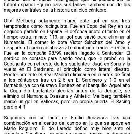
fútbol español –guiño para sus fans–. También uno de los
mejores centrales de la historia del club cántabro.
Olof Mellberg solamente marcó este gol en sus tres
temporadas como racinguista. Fue en Copa del Rey en su
segundo partido en España. El defensa anotó el tanto en el
tiempo extra, minuto 113, un gol que sirvió para eliminar al
Numancia. El córner lo bota Víctor Sánchez del Amo y
después el sueco se abraza al colombiano Leider Preciado.
Fue en la campaña 98/99 recién llegado a Santander. El
nórdico no contaba para Nando Yosu, que le probó en la
Copa junto con el resto de los suplentes. Jugó en Soria y la
vuelta en El Sardinero, al principio como lateral diestro.
Posteriormente el Real Madrid eliminaría en cuartos de final
a los cántabros tras un 2-6 en El Sardinero y 1-0 en el
Bernabéu ya con Gustavo Benítez en el banquillo. Aquel año
la Copa dio bastantes alegrías antes de la debacle, se
eliminó al Numancia, Osasuna y Athletic. Mellberg también
marcó un gol en Vallecas, pero en propia puerta. El Racing
perdió 4-1.
Seguimos con un tanto de Emilio Amavisca tras una
combinación en el centro del campo en la que se apoya en
Mario Regueiro. El de Laredo define muy bien ante el
argentino Cavallero, aunque se escora mucha, y después