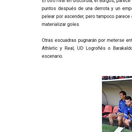
El otro rival en discordia, el Burgos, parec
puntos después de una derrota y un empa
pelear por ascender, pero tampoco parece
materializar goles.
Otras escuadras pugnarán por meterse entr
Athletic y Real, UD Logroñés o Barakald
escenario.