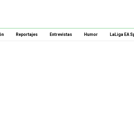
ón
Reportajes
Entrevistas
Humor
LaLiga EA S