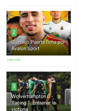
2
Gustavo Puerta ficha por
Avalon Sport
Leer más
3
Wolverhampton 0 -
Racing 1: Entrenar la
victoria