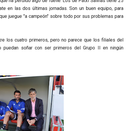
e que ha perdido algo de fuelle. Los de Patxi Salinas tiene 25
te en las dos últimas jornadas. Son un buen equipo, para
 que juegue "a campeón" sobre todo por sus problemas para
e los cuatro primeros, pero no parece que los filiales del
o puedan soñar con ser primeros del Grupo II en ningún