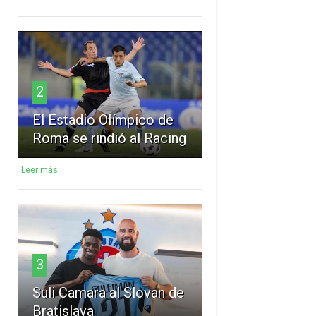
2
El Estadio Olímpico de
Roma se rindió al Racing
Leer más
3
Suli Camara al Slovan de
Bratislava