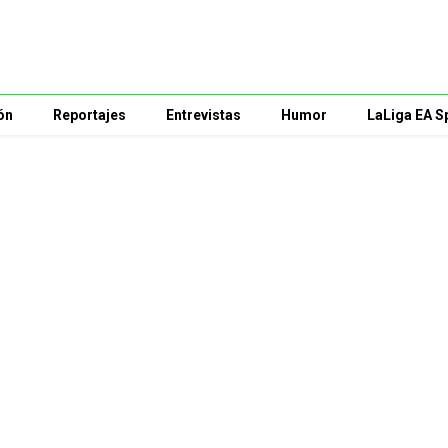
ón
Reportajes
Entrevistas
Humor
LaLiga EA S