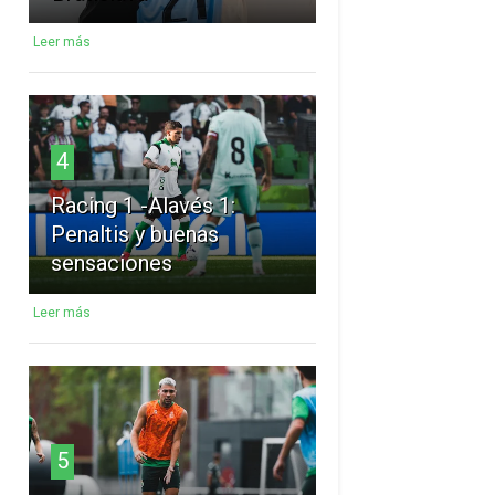
Leer más
4
Racing 1 -Alavés 1:
Penaltis y buenas
sensaciones
Leer más
5