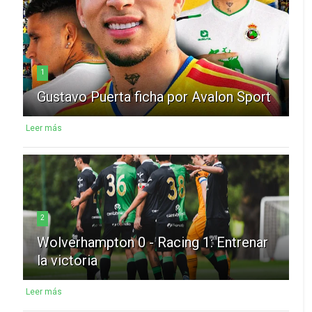
1
Gustavo Puerta ficha por Avalon Sport
Leer más
2
Wolverhampton 0 - Racing 1: Entrenar
la victoria
Leer más