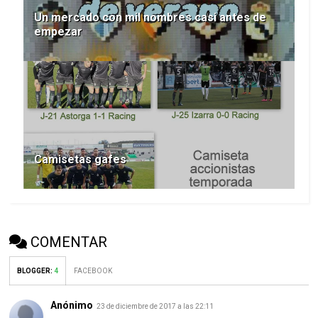
Un mercado con mil nombres casi antes de
empezar
Camisetas gafes
COMENTAR
BLOGGER
:
4
FACEBOOK
Anónimo
23 de diciembre de 2017 a las 22:11