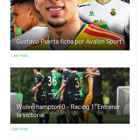
2
Gustavo Puerta ficha por Avalon Sport
Leer más
3
Wolverhampton 0 - Racing 1: Entrenar
la victoria
Leer más