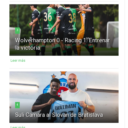
3
Wolverhampton 0 - Racing 1: Entrenar
la victoria
Leer más
4
Suli Camara al Slovan de Bratislava
Leer más