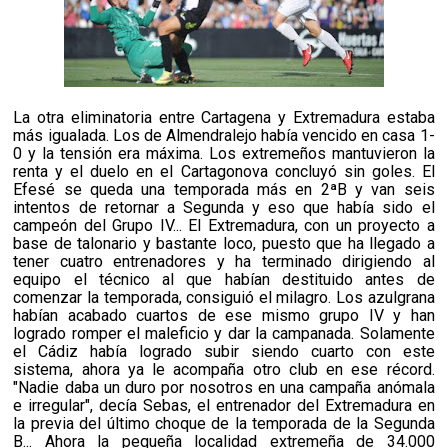
La otra eliminatoria entre Cartagena y Extremadura estaba
más igualada. Los de Almendralejo había vencido en casa 1-
0 y la tensión era máxima. Los extremeños mantuvieron la
renta y el duelo en el Cartagonova concluyó sin goles. El
Efesé se queda una temporada más en 2ªB y van seis
intentos de retornar a Segunda y eso que había sido el
campeón del Grupo IV... El Extremadura, con un proyecto a
base de talonario y bastante loco, puesto que ha llegado a
tener cuatro entrenadores y ha terminado dirigiendo al
equipo el técnico al que habían destituido antes de
comenzar la temporada, consiguió el milagro. Los azulgrana
habían acabado cuartos de ese mismo grupo IV y han
logrado romper el maleficio y dar la campanada. Solamente
el Cádiz había logrado subir siendo cuarto con este
sistema, ahora ya le acompaña otro club en ese récord.
"Nadie daba un duro por nosotros en una campaña anómala
e irregular", decía Sebas, el entrenador del Extremadura en
la previa del último choque de la temporada de la Segunda
B... Ahora la pequeña localidad extremeña de 34.000