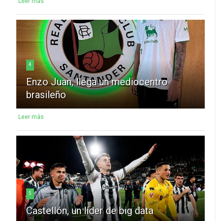
Leer más
4
Enzo Juan, llega un mediocentro
brasileño
Leer más
5
Castellón, un líder de big data