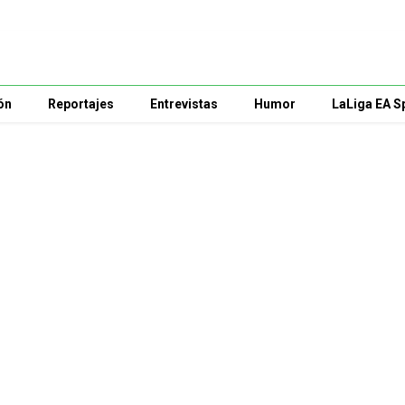
ón
Reportajes
Entrevistas
Humor
LaLiga EA S