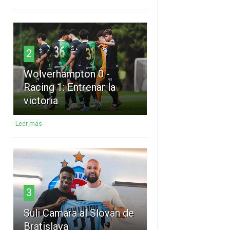
2
Wolverhampton 0 -
Racing 1: Entrenar la
victoria
Leer más
3
Suli Camara al Slovan de
Bratislava