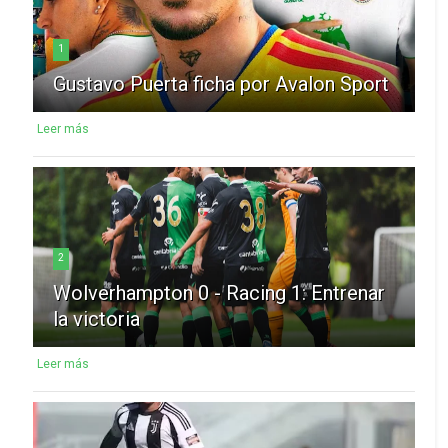
1
Gustavo Puerta ficha por Avalon Sport
Leer más
2
Wolverhampton 0 - Racing 1: Entrenar
la victoria
Leer más