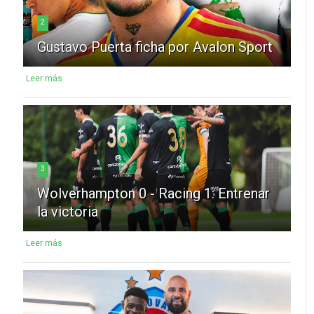
2
Gustavo Puerta ficha por Avalon Sport
Leer más
3
Wolverhampton 0 - Racing 1: Entrenar
la victoria
Leer más