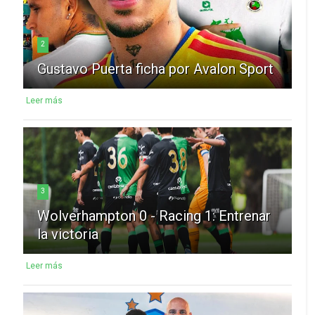
2
Gustavo Puerta ficha por Avalon Sport
Leer más
3
Wolverhampton 0 - Racing 1: Entrenar
la victoria
Leer más