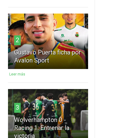
2
Gustavo Puerta ficha por
Avalon Sport
Leer más
3
Wolverhampton 0 -
Racing 1: Entrenar la
victoria