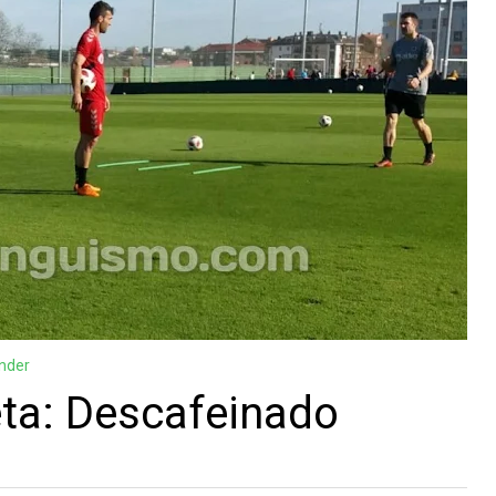
nder
ta: Descafeinado