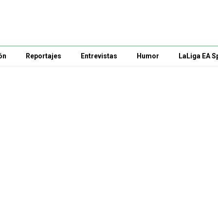
ón
Reportajes
Entrevistas
Humor
LaLiga EA S