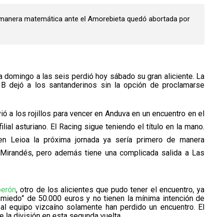
de manera matemática ante el Amorebieta quedó abortada por
 domingo a las seis perdió hoy sábado su gran aliciente. La
 B dejó a los santanderinos sin la opción de proclamarse
ó a los rojillos para vencer en Anduva en un encuentro en el
ial asturiano. El Racing sigue teniendo el título en la mano.
n Leioa la próxima jornada ya sería primero de manera
 Mirandés, pero además tiene una complicada salida a Las
berón
, otro de los alicientes que pudo tener el encuentro, ya
 miedo” de 50.000 euros y no tienen la mínima intención de
al equipo vizcaíno solamente han perdido un encuentro. El
 la división en esta segunda vuelta.