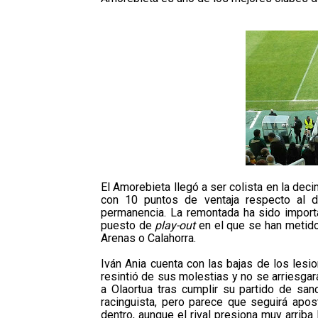
El Amorebieta llegó a ser colista en la dec
con 10 puntos de ventaja respecto al 
permanencia. La remontada ha sido importa
puesto de
play-out
en el que se han metido 
Arenas o Calahorra.
Iván Ania cuenta con las bajas de los les
resintió de sus molestias y no se arriesgará
a Olaortua tras cumplir su partido de san
racinguista, pero parece que seguirá apo
dentro, aunque el rival presiona muy arriba 