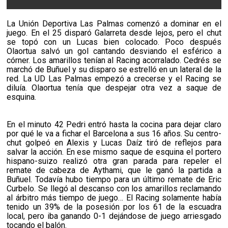
La Unión Deportiva Las Palmas comenzó a dominar en el
juego. En el 25 disparó Galarreta desde lejos, pero el chut
se topó con un Lucas bien colocado. Poco después
Olaortua salvó un gol cantando desviando el esférico a
córner. Los amarillos tenían al Racing acorralado. Cedrés se
marchó de Buñuel y su disparo se estrelló en un lateral de la
red. La UD Las Palmas empezó a crecerse y el Racing se
diluía. Olaortua tenía que despejar otra vez a saque de
esquina.
En el minuto 42 Pedri entró hasta la cocina para dejar claro
por qué le va a fichar el Barcelona a sus 16 años. Su centro-
chut golpeó en Alexis y Lucas Daíz tiró de reflejos para
salvar la acción. En ese mismo saque de esquina el portero
hispano-suizo realizó otra gran parada para repeler el
remate de cabeza de Aythami, que le ganó la partida a
Buñuel. Todavía hubo tiempo para un último remate de Eric
Curbelo. Se llegó al descanso con los amarillos reclamando
al árbitro más tiempo de juego… El Racing solamente había
tenido un 39% de la posesión por los 61 de la escuadra
local, pero iba ganando 0-1 dejándose de juego arriesgado
tocando el balón.