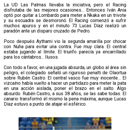
La UD Las Palmas llevaba la iniciativa, pero el Racing
disfrutaba de las mejores ocasiones… Entonces Iván Ania
optó por quitar a Lombardo para meter a Nkaka en un trivote
y su escuadra se desmoronó.
El Racing comenzó a sufrir
muchos apuros y en el minuto 73 Lucas Díaz realizó un
paradón ante un disparo cruzado de Pedro.
Poco después Aythami vio la segunda amarilla por chocar
con Nuha para evitar una contra. Fue muy clara. El central
estaba jugando al límite. El triunfo parecía ya encarrillado
para los cántabros... Ilusos.
Con todo a favor, en una jugada absurda, un globo al área sin
peligro, el colegiado señaló un riguroso penalti de Olaortua
sobre Rubén Castro. El central vasco fue muy inocente… El
vizcaíno había vuelto a hacer un partidazo para meter la pata
en una acción aislada, poner el brazo en el salto. Algo
absurdo. Rubén Castro, a sus 38 años, se las sabe todas. El
canario transformó él mismo la pena máxima, aunque Lucas
Díaz estuvo a punto de atajar el esférico.