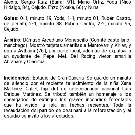
Alexis, Sergio Ruiz (Barral, 91), Mario Ortiz, Yoda (Nico
Hidalgo, 84), Cejudo, Enzo (Nkaka, 66) y Nuha.
Goles:
0-1, minuto 19, Yoda; 1-1, minuto 81, Rubén Castro,
de penalti; 2-1, minuto 88, Rubén Castro; 2-2, minuto 95,
Cejudo.
Árbitro:
Dámaso Arcediano Monescillo (Comité castellano-
manchego). Mostró tarjetas amarillas a Mantovani y Kirian, y
dos a Aythami (76′), por parte local, además de expulsar a
un ayudante de Pepe Mel. Del Racing vieron amarilla
Abraham y Olaortua.
Incidencias:
Estadio de Gran Canaria. Se guardó un minuto
de silencio por el reciente fallecimiento de la niña Xana
Martinez Cullel, hija del ex seleccionador nacional Luis
Enrique Martínez. Se tributó también un homenaje a los
encargados de extinguir los graves incendios forestales
que ha vivido la isla en fechas recientes. Toda la
recaudación del partido se destinará a la reforestación y al
estadio se invitó a los afectados.