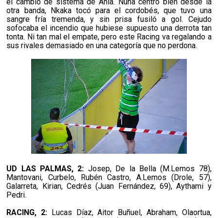
el cambio de sistema de Ania. Nuha centró bien desde la
otra banda, Nkaka tocó para el cordobés, que tuvo una
sangre fría tremenda, y sin prisa fusiló a gol. Cejudo
sofocaba el incendio que hubiese supuesto una derrota tan
tonta. Ni tan mal el empate, pero este Racing va regalando a
sus rivales demasiado en una categoría que no perdona.
UD LAS PALMAS, 2:
Josep, De la Bella (M.Lemos 78),
Mantovani, Curbelo, Rubén Castro, A.Lemos (Drole, 57),
Galarreta, Kirian, Cedrés (Juan Fernández, 69), Aythami y
Pedri.
RACING, 2:
Lucas Díaz, Aitor Buñuel, Abraham, Olaortua,