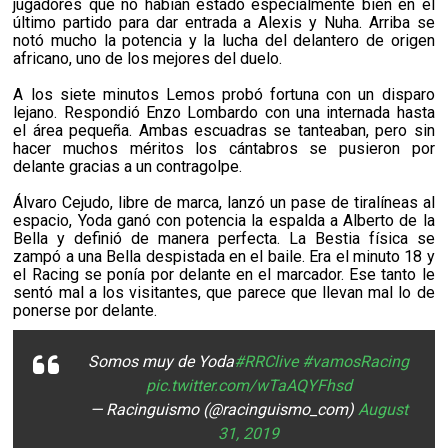
jugadores que no habían estado especialmente bien en el
último partido para dar entrada a Alexis y Nuha. Arriba se
notó mucho la potencia y la lucha del delantero de origen
africano, uno de los mejores del duelo.
A los siete minutos Lemos probó fortuna con un disparo
lejano. Respondió Enzo Lombardo con una internada hasta
el área pequeña. Ambas escuadras se tanteaban, pero sin
hacer muchos méritos los cántabros se pusieron por
delante gracias a un contragolpe.
Álvaro Cejudo, libre de marca, lanzó un pase de tiralíneas al
espacio, Yoda ganó con potencia la espalda a Alberto de la
Bella y definió de manera perfecta. La Bestia física se
zampó a una Bella despistada en el baile. Era el minuto 18 y
el Racing se ponía por delante en el marcador. Ese tanto le
sentó mal a los visitantes, que parece que llevan mal lo de
ponerse por delante.
Somos muy de Yoda
#RRClive
#vamosRacing
pic.twitter.com/wTaAQYFhsd
— Racinguismo (@racinguismo_com)
August
31, 2019