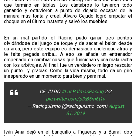
que terminó en tablas. Los cántabros lo tuvieron todo
ganando y estuvieron a punto de dejarlo escapar de la
manera más tonta y cruel. Álvaro Cejudo logró empatar el
choque en el último instante y salvó los muebles.
En un mal partido el Racing pudo ganar tres puntos
olvidándose del juego de toque y de sacar el balón desde
su área, pero este equipo es demasiado enclenque atrás y
le falta pegada arriba… A eso se añade un entrenador
empeñado en cambiar cosas que funcionan y una mala racha
con los arbitrajes. Al final, fue un verdadero milagro rescatar
un punto... y gracias. Como la vida misma, todo da un giro
inesperado en un momento para bien y para mal.
CE JU DO
#LasPalmasRacing
2-2
pic.twitter.com/pIkB5m6t1v
— Racinguismo (@racinguismo_com)
August
31, 2019
Iván Ania dejó en el banquillo a Figueras y a Barral, dos