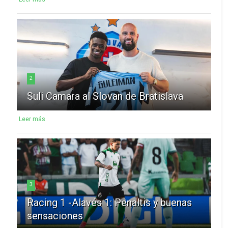
2
Suli Camara al Slovan de Bratislava
Leer más
3
Racing 1 -Alavés 1: Penaltis y buenas
sensaciones