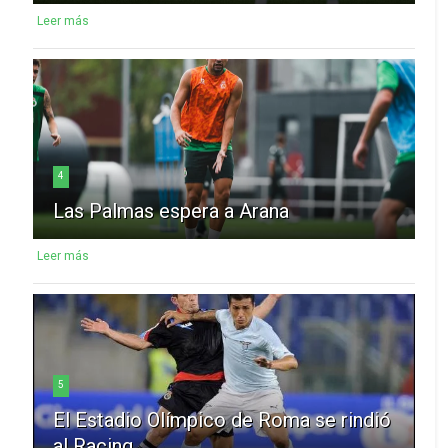
Leer más
4
Las Palmas espera a Arana
Leer más
5
El Estadio Olímpico de Roma se rindió
al Racing