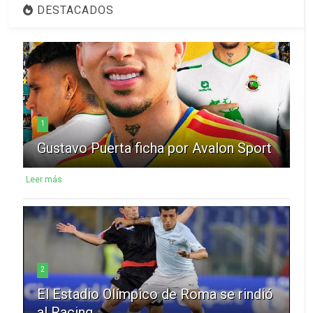
DESTACADOS
1
Gustavo Puerta ficha por Avalon Sport
Leer más
2
El Estadio Olímpico de Roma se rindió
al Racing