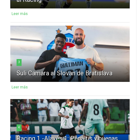
Leer más
3
Suli Camara al Slovan de Bratislava
Leer más
4
Racing 1 -Alavés 1: Penaltis y buenas