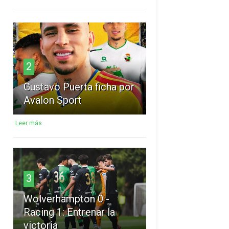
2
Gustavo Puerta ficha por
Avalon Sport
Leer más
3
Wolverhampton 0 -
Racing 1: Entrenar la
victoria