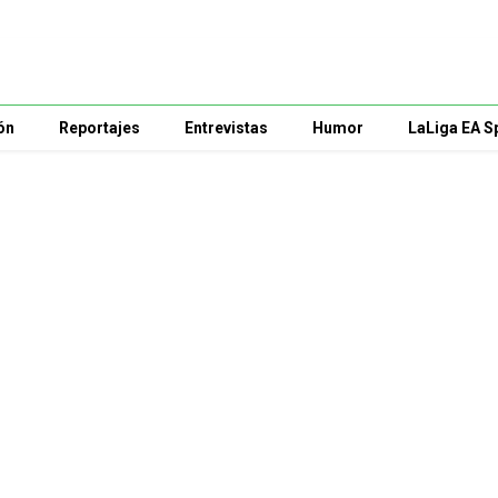
ón
Reportajes
Entrevistas
Humor
LaLiga EA S