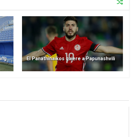
ing
El Panathinaikos quiere a Papunashvili