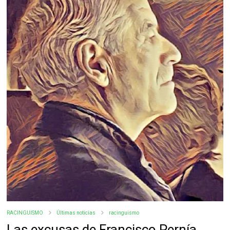
RACINGUISMO
Últimas noticias
racinguismo
Las excusas de Francisco Pernía