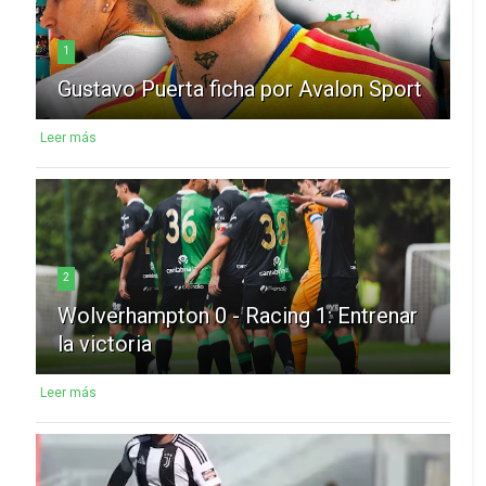
1
Gustavo Puerta ficha por Avalon Sport
Leer más
2
Wolverhampton 0 - Racing 1: Entrenar
la victoria
Leer más