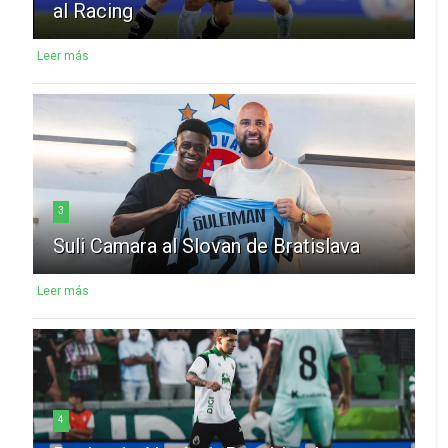
al Racing
Leer más
3
Suli Camara al Slovan de Bratislava
Leer más
4