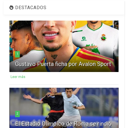
DESTACADOS
1
Gustavo Puerta ficha por Avalon Sport
Leer más
2
El Estadio Olímpico de Roma se rindió