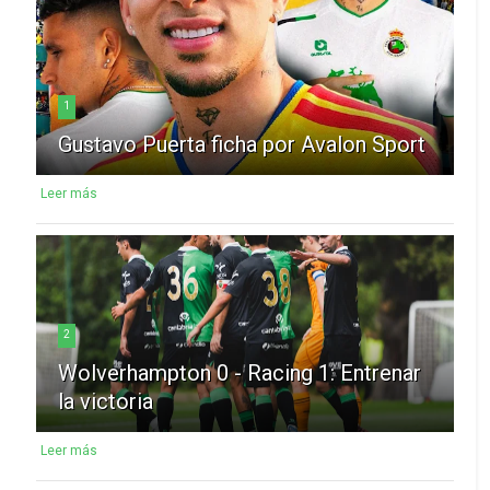
1
Gustavo Puerta ficha por Avalon Sport
Leer más
2
Wolverhampton 0 - Racing 1: Entrenar
la victoria
Leer más