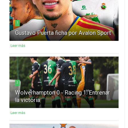
1
Gustavo Puerta ficha por Avalon Sport
Leer más
2
Wolverhampton 0 - Racing 1: Entrenar
la victoria
Leer más