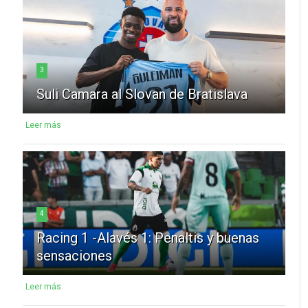
3
Suli Camara al Slovan de Bratislava
Leer más
4
Racing 1 -Alavés 1: Penaltis y buenas
sensaciones
Leer más