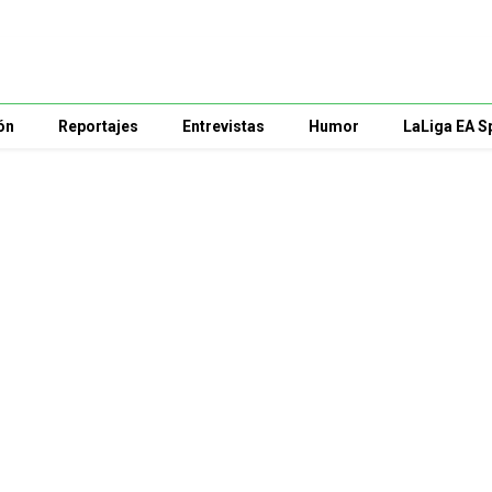
ón
Reportajes
Entrevistas
Humor
LaLiga EA S