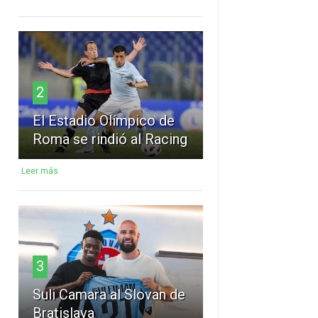
2
El Estadio Olímpico de
Roma se rindió al Racing
Leer más
3
Suli Camara al Slovan de
Bratislava