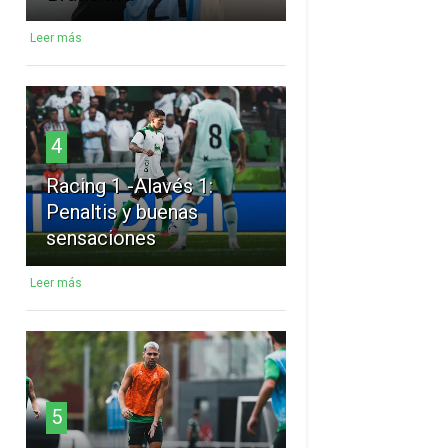
Leer más
4
Racing 1 -Alavés 1:
Penaltis y buenas
sensaciones
Leer más
5