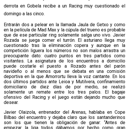
derrota en Gobela recibe a un Racing muy cuestionado el
domingo a las cinco.
Entrarán dos a pelear en la llamada Jaula de Getxo y como
en la película de Mad Max y la cúpula del trueno es probable
que de ese particular ring solamente salga uno vivo. Javier
Rozada se juega comer el turrón. El asturiano llega muy
cuestionado tras la eliminación copera y aunque en la
competición liguera los números no son malos arrastra un
preocupante dato: cuatro puntos en tres partidos como
visitantes. La asignatura de los encuentros a domicilio
puede costarle el puesto a Rozado antes del parón
navideño o al menos que se debata en una comisión
deportiva en la que Amorrortu lleva la voz cantante. En los
dos últimos partidos ante Leioa y Mutilvera, confinamiento
domiciliario de diez días de por medio, se realizó
solamente un remate entre los tres palos. El bagaje
ofensivo del Racing y el juego están dejando mucho que
desear.
Javier Olaizola, entrenador del Arenas, hablaba en Cope
Bilbao del encuentro y dejaba claro que los santanderinos
son los que tienen la obligación de ganar: “Antes de
empezar la liga todos dábamos por hecho como gran