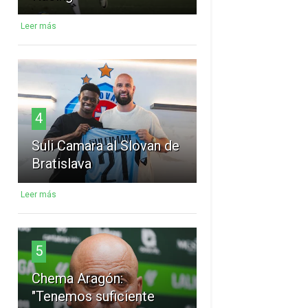
Leer más
4
Suli Camara al Slovan de
Bratislava
Leer más
5
Chema Aragón:
"Tenemos suficiente