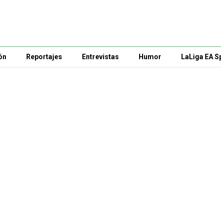
ón
Reportajes
Entrevistas
Humor
LaLiga EA S